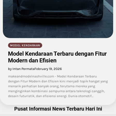
MODEL KENDARAAN
Model Kendaraan Terbaru dengan Fitur
Modern dan Efisien
by Intan Permata
February 19, 2026
makeandmodelnashville.com - Model Kendaraan Terbaru
dengan Fitur Modern dan Efisien kini menjadi topik hangat yang
menarik perhatian banyak orang, terutama mereka yang
menginginkan kombinasi sempurna antara teknologi canggih,
desain futuristik, dan efisiensi energi. Dunia otomotif…
Pusat Informasi News Terbaru Hari Ini