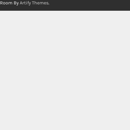
Room By
Artify Themes
.