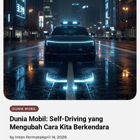
DUNIA MOBIL
Dunia Mobil: Self-Driving yang
Mengubah Cara Kita Berkendara
by Intan Permata
April 14, 2026