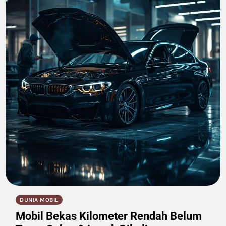
DUNIA MOBIL
Mobil Bekas Kilometer Rendah Belum