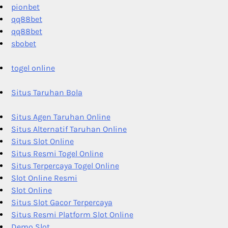
pionbet
qq88bet
qq88bet
sbobet
togel online
Situs Taruhan Bola
Situs Agen Taruhan Online
Situs Alternatif Taruhan Online
Situs Slot Online
Situs Resmi Togel Online
Situs Terpercaya Togel Online
Slot Online Resmi
Slot Online
Situs Slot Gacor Terpercaya
Situs Resmi Platform Slot Online
Demo Slot