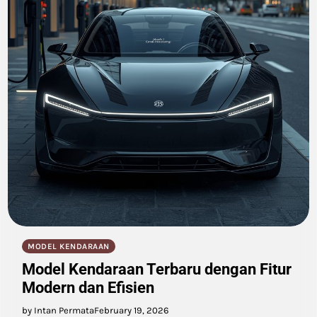
MODEL KENDARAAN
Model Kendaraan Terbaru dengan Fitur
Modern dan Efisien
by Intan Permata
February 19, 2026