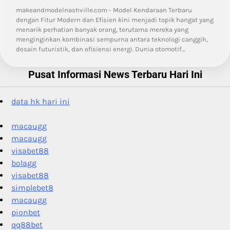
makeandmodelnashville.com - Model Kendaraan Terbaru
dengan Fitur Modern dan Efisien kini menjadi topik hangat yang
menarik perhatian banyak orang, terutama mereka yang
menginginkan kombinasi sempurna antara teknologi canggih,
desain futuristik, dan efisiensi energi. Dunia otomotif…
Pusat Informasi News Terbaru Hari Ini
data hk hari ini
macaugg
macaugg
visabet88
bolagg
visabet88
simplebet8
macaugg
pionbet
qq88bet