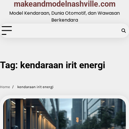
makeandmodelnashville.com
Skip
to
Model Kendaraan, Dunia Otomotif, dan Wawasan
content
Berkendara
Tag:
kendaraan irit energi
Home
kendaraan irit energi