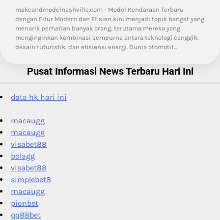
makeandmodelnashville.com - Model Kendaraan Terbaru
dengan Fitur Modern dan Efisien kini menjadi topik hangat yang
menarik perhatian banyak orang, terutama mereka yang
menginginkan kombinasi sempurna antara teknologi canggih,
desain futuristik, dan efisiensi energi. Dunia otomotif…
Pusat Informasi News Terbaru Hari Ini
data hk hari ini
macaugg
macaugg
visabet88
bolagg
visabet88
simplebet8
macaugg
pionbet
qq88bet