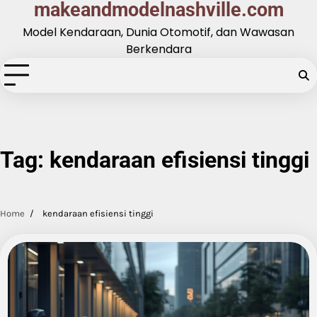
makeandmodelnashville.com
Skip
to
Model Kendaraan, Dunia Otomotif, dan Wawasan
content
Berkendara
Tag:
kendaraan efisiensi tinggi
Home
kendaraan efisiensi tinggi