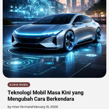
DUNIA MOBIL
Teknologi Mobil Masa Kini yang
Mengubah Cara Berkendara
by Intan Permata
February 10, 2026