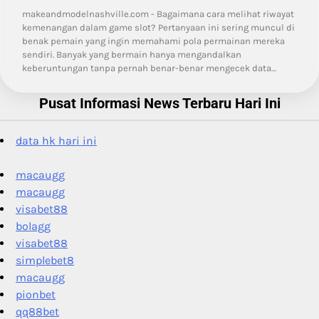
makeandmodelnashville.com - Bagaimana cara melihat riwayat
kemenangan dalam game slot? Pertanyaan ini sering muncul di
benak pemain yang ingin memahami pola permainan mereka
sendiri. Banyak yang bermain hanya mengandalkan
keberuntungan tanpa pernah benar-benar mengecek data…
Pusat Informasi News Terbaru Hari Ini
data hk hari ini
macaugg
macaugg
visabet88
bolagg
visabet88
simplebet8
macaugg
pionbet
qq88bet